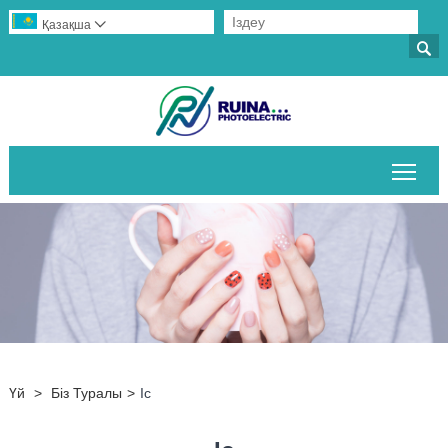
Қазақша


Негі
Үй
>
Біз Туралы
>
Іс