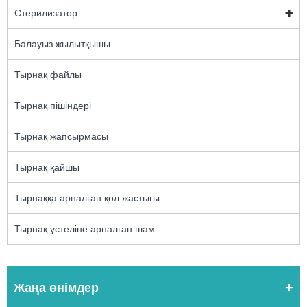
Стерилизатор
Балауыз жылытқышы
Тырнақ файлы
Тырнақ пішіндері
Тырнақ жапсырмасы
Тырнақ қайшы
Тырнаққа арналған қол жастығы
Тырнақ үстеліне арналған шам
Жаңа өнімдер