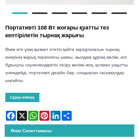
Портативті 108 Вт жоғары қуатты тез
кептірілетін тырнақ жарығы
Өнім өте ұзақ қызмет ететін қайта зарядталатын тырнақ
өнерінің жарық терапиясы шамы, жылдам құрғақ желім, өлі
бұрышты сәулелендіретін пісіру желімі жоқ, қолмен уақытты
үнемдейді, портативті дизайн бар, сондықтан тасымалдау
ыңғайлы.
Сұрау жіберу
Facebook
X
WhatsApp
Pinterest
LinkedIn
Share
Өнім Сипаттамасы