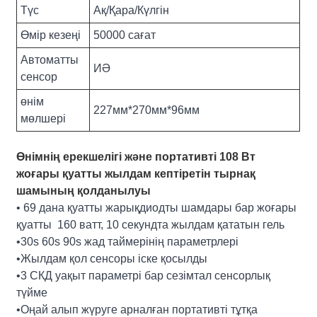
Түс
Ақ/Қара/Күлгін
Өмір кезеңі
50000 сағат
Автоматты
ИӘ
сенсор
өнім
227мм*270мм*96мм
мөлшері
Өнімнің ерекшелігі және портативті 108 Вт
жоғары қуатты жылдам кептіретін тырнақ
шамының қолданылуы
• 69 дана қуатты жарықдиодты шамдары бар жоғары
қуатты 160 ватт, 10 секундта жылдам қататын гель
•30s 60s 90s жад таймерінің параметрлері
•Жылдам қол сенсоры іске қосылды
•3 СКД уақыт параметрі бар сезімтал сенсорлық
түйме
•Оңай алып жүруге арналған портативті тұтқа