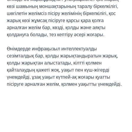
көзі шамының моншақтарының таралу біркелкілігі,
шөгілетін желімсіз пісіру желімінің біркелкілігі, қос
жарық көзі жұмсақ пісіруге қарсы қара қолға
арналған желім бар, көзді, қолды және аяқты
қолдануға болады, тез кептіру әсері жоғары.
Өнімдерде инфрақызыл интеллектуалды
сезімталдық бар, қолды жарықтандыратын жарық,
қолды жарықтан алыстатады, кілтті қолмен
қайталаудың қажеті жоқ, уақыт пен күш-жігерді
үнемдейді, ұзақ уақыт күтпей-ақ жоғары қуатты
пісіруге арналған желім, қолмен уақытты үнемдейді.