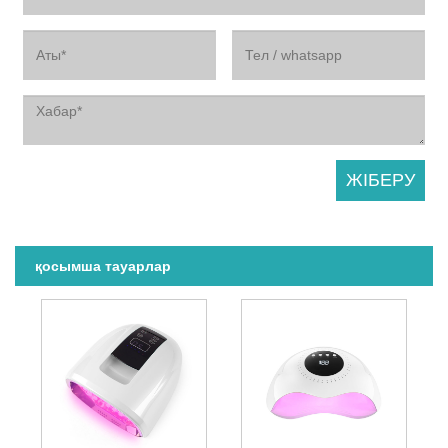
қосымша тауарлар