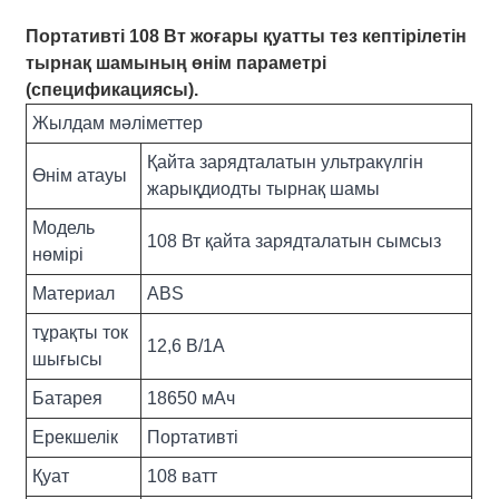
Портативті 108 Вт жоғары қуатты тез кептірілетін
тырнақ шамының өнім параметрі
(спецификациясы).
Жылдам мәліметтер
Қайта зарядталатын ультракүлгін
Өнім атауы
жарықдиодты тырнақ шамы
Модель
108 Вт қайта зарядталатын сымсыз
нөмірі
Материал
ABS
тұрақты ток
12,6 В/1А
шығысы
Батарея
18650 мАч
Ерекшелік
Портативті
Қуат
108 ватт