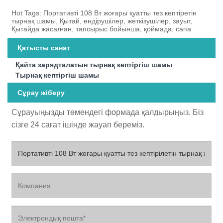
Hot Tags: Портативті 108 Вт жоғары қуатты тез кептіретін
тырнақ шамы, Қытай, өндірушілер, жеткізушілер, зауыт,
Қытайда жасалған, тапсырыс бойынша, қоймада, сапа
Қатысты санат
Қайта зарядталатын тырнақ кептіргіш шамы
Тырнақ кептіргіш шамы
Сұрау жіберу
Сұрауыңызды төмендегі формада қалдырыңыз. Біз
сізге 24 сағат ішінде жауап береміз.