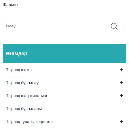
Жарығы
Өнімдер
Тырнақ шамы
Тырнақ бұрғылау
Тырнақ шаң жинағыш
Тырнақ бұрғылары
Тырнақ туралы кеңестер