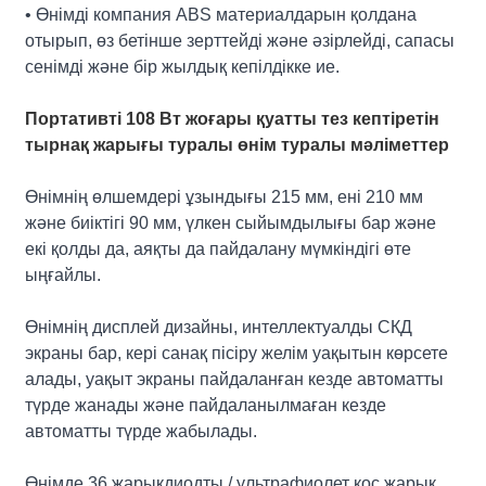
• Өнімді компания ABS материалдарын қолдана
отырып, өз бетінше зерттейді және әзірлейді, сапасы
сенімді және бір жылдық кепілдікке ие.
Портативті 108 Вт жоғары қуатты тез кептіретін
тырнақ жарығы туралы өнім туралы мәліметтер
Өнімнің өлшемдері ұзындығы 215 мм, ені 210 мм
және биіктігі 90 мм, үлкен сыйымдылығы бар және
екі қолды да, аяқты да пайдалану мүмкіндігі өте
ыңғайлы.
Өнімнің дисплей дизайны, интеллектуалды СКД
экраны бар, кері санақ пісіру желім уақытын көрсете
алады, уақыт экраны пайдаланған кезде автоматты
түрде жанады және пайдаланылмаған кезде
автоматты түрде жабылады.
Өнімде 36 жарықдиодты / ультрафиолет қос жарық