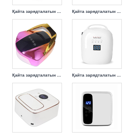
Қайта зарядталатын тырнақ кептіргіш ультракүлгін шам 90w
Қайта зарядталатын ең жақсы тырнақ кептіргіш шамы 120w
Қайта зарядталатын гель тырнақ кептіргіш шамы 96w
Қайта зарядталатын тырнақ кептіргішінің жарықдиодты шамы 86w Protable