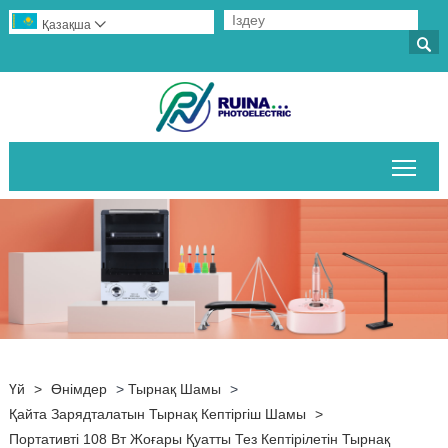
Қазақша


Негі
Үй
>
Өнімдер
>
Тырнақ Шамы
>
Қайта Зарядталатын Тырнақ Кептіргіш Шамы
>
Портативті 108 Вт Жоғары Қуатты Тез Кептірілетін Тырнақ